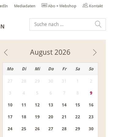
kedIn
Mediadaten
Abo + Webshop
Kontakt
EN
August
2026
Mo
Di
Mi
Do
Fr
Sa
So
27
28
29
30
31
1
2
3
4
5
6
7
8
9
10
11
12
13
14
15
16
17
18
19
20
21
22
23
24
25
26
27
28
29
30