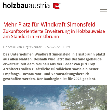
Togg
navi
Mehr Platz für Windkraft Simonsfeld
Zukunftsorientierte Erweiterung in Holzbauweise
am Standort in Ernstbrunn
Ein Artikel von
Birgit Gruber
| 07.09.2022 - 11:29
Das Unternehmen Windkraft Simonsfeld in Ernstbrunn platzt
aus allen Nähten. Deshalb wird jetzt das Bestandsgebäude
erweitert. Mit dem Neubau aus der Feder von Juri Troy
Architects sollen zusätzliche Büroflächen sowie ein neuer
Empfangs-, Restaurant- und Veranstaltungsbereich
geschaffen werden. Der Baubeginn ist für 2023 geplant.