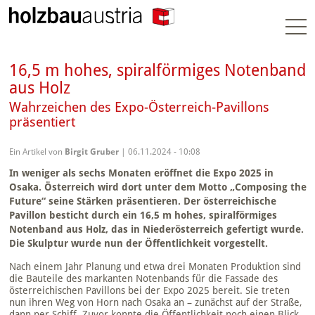
Togg
navi
16,5 m hohes, spiralförmiges Notenband
aus Holz
Wahrzeichen des Expo-Österreich-Pavillons
präsentiert
Ein Artikel von
Birgit Gruber
| 06.11.2024 - 10:08
In weniger als sechs Monaten eröffnet die Expo 2025 in
Osaka. Österreich wird dort unter dem Motto „Composing the
Future“ seine Stärken präsentieren. Der österreichische
Pavillon besticht durch ein 16,5 m hohes, spiralförmiges
Notenband aus Holz, das in Niederösterreich gefertigt wurde.
Die Skulptur wurde nun der Öffentlichkeit vorgestellt.
Nach einem Jahr Planung und etwa drei Monaten Produktion sind
die Bauteile des markanten Notenbands für die Fassade des
österreichischen Pavillons bei der Expo 2025 bereit. Sie treten
nun ihren Weg von Horn nach Osaka an – zunächst auf der Straße,
dann per Schiff. Zuvor konnte die Öffentlichkeit noch einen Blick