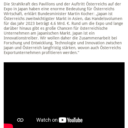
Die Strahlkraft des Pavillons und der Auftritt Österreichs auf der
Expo in Japan haben eine enorme Bedeutung für Österreichs
Wirtschaft, erklärt Bundesminister Martin Kocher: „Japan ist
Österreichs zweitwichtigster Markt in Asien, das Handelsvolumen
für das Jahr 2023 beträgt 4,6 Mrd. €. Rund um die Expo und lange
darüber hinaus gibt es große Chancen für österreichische
Unternehmen am japanischen Markt. Japan ist ein
Innovationstreiber. Wir wollen daher die Zusammenarbeit bei
Forschung und Entwicklung, Technologie und Innovation zwischen
Japan und Österreich langfristig stärken, wovon auch Österreichs
Exportunternehmen profitieren werden.“