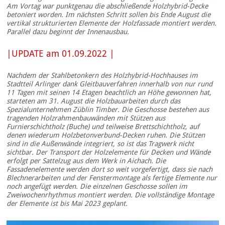
Am Vortag war punktgenau die abschließende Holzhybrid-Decke
betoniert worden. Im nächsten Schritt sollen bis Ende August die
vertikal strukturierten Elemente der Holzfassade montiert werden.
Parallel dazu beginnt der Innenausbau.
|UPDATE am 01.09.2022 |
Nachdem der Stahlbetonkern des Holzhybrid-Hochhauses im
Stadtteil Arlinger dank Gleitbauverfahren innerhalb von nur rund
11 Tagen mit seinen 14 Etagen beachtlich an Höhe gewonnen hat,
starteten am 31. August die Holzbauarbeiten durch das
Spezialunternehmen Züblin Timber. Die Geschosse bestehen aus
tragenden Holzrahmenbauwänden mit Stützen aus
Furnierschichtholz (Buche) und teilweise Brettschichtholz, auf
denen wiederum Holzbetonverbund-Decken ruhen. Die Stützen
sind in die Außenwände integriert, so ist das Tragwerk nicht
sichtbar. Der Transport der Holzelemente für Decken und Wände
erfolgt per Sattelzug aus dem Werk in Aichach. Die
Fassadenelemente werden dort so weit vorgefertigt, dass sie nach
Blechnerarbeiten und der Fenstermontage als fertige Elemente nur
noch angefügt werden. Die einzelnen Geschosse sollen im
Zweiwochenrhythmus montiert werden. Die vollständige Montage
der Elemente ist bis Mai 2023 geplant.