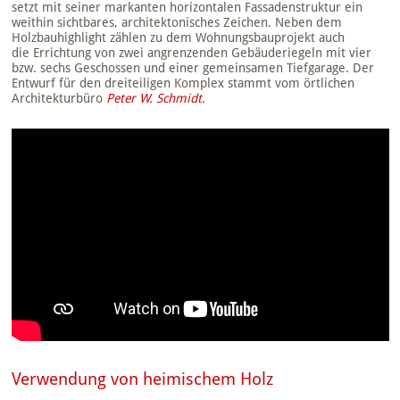
setzt mit seiner markanten horizontalen Fassadenstruktur ein
weithin sichtbares, architektonisches Zeichen. Neben dem
Holzbauhighlight zählen zu dem Wohnungsbauprojekt auch
die Errichtung von zwei angrenzenden Gebäuderiegeln mit vier
bzw. sechs Geschossen und einer gemeinsamen Tiefgarage. Der
Entwurf für den dreiteiligen Komplex stammt vom örtlichen
Architekturbüro
Peter W. Schmidt
.
Verwendung von heimischem Holz