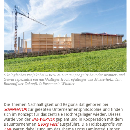
Ökologisches Projekt bei SONNENTOR: In Sprögnitz baut der Kräuter- und
Gewürzspezialist ein nachhaltiges Hochregallager aus Massivholz, dem
Baustoff der Zukunft. © Rosemarie Winkler
Die Themen Nachhaltigkeit und Regionalität gehören bei
SONNENTOR
zur gelebten Unternehmensphilosophie und finden
sich im Konzept für das zentrale Hochregallager wieder. Dieses
wurde von der
BM-WERNER
geplant und in Kooperation mit dem
Bauunternehmen
Georg Fessl
ausgeführt. Die Holzbauprofis von
ZMP
waren dabei rund um das Thema Cross Laminated Timber