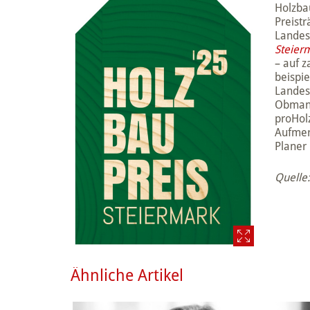
Holzbau
Preistr
Landes
Steier
– auf z
beispi
Landes
Obmann
proHolz
Aufmer
Planer
Quelle:
Ähnliche Artikel