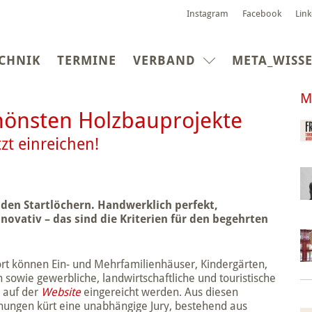
Instagram
Facebook
Lin
CHNIK
TERMINE
VERBAND
META_WISS
M
chönsten Holzbauprojekte
zt einreichen!
 den Startlöchern. Handwerklich perfekt,
nnovativ – das sind die Kriterien für den begehrten
ort können Ein- und Mehrfamilienhäuser, Kindergärten,
 sowie gewerbliche, landwirtschaftliche und touristische
 auf der
Website
eingereicht werden. Aus diesen
chungen kürt eine unabhängige Jury, bestehend aus