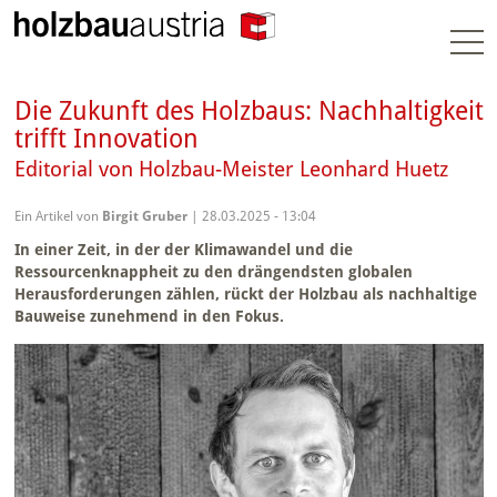
Togg
navi
Die Zukunft des Holzbaus: Nachhaltigkeit
trifft Innovation
Editorial von Holzbau-Meister Leonhard Huetz
Ein Artikel von
Birgit Gruber
| 28.03.2025 - 13:04
In einer Zeit, in der der Klimawandel und die
Ressourcenknappheit zu den drängendsten globalen
Herausforderungen zählen, rückt der Holzbau als nachhaltige
Bauweise zunehmend in den Fokus.