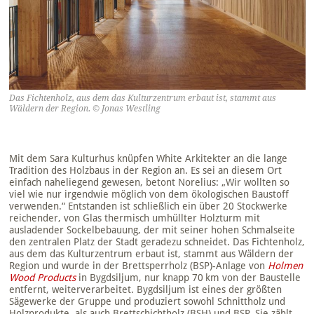
Das Fichtenholz, aus dem das Kulturzentrum erbaut ist, stammt aus
Wäldern der Region. © Jonas Westling
Mit dem Sara Kulturhus knüpfen White Arkitekter an die lange
Tradition des Holzbaus in der Region an. Es sei an diesem Ort
einfach naheliegend gewesen, betont Norelius: „Wir wollten so
viel wie nur irgendwie möglich von dem ökologischen Baustoff
verwenden.“ Entstanden ist schließlich ein über 20 Stockwerke
reichender, von Glas thermisch umhüllter Holzturm mit
ausladender Sockelbebauung, der mit seiner hohen Schmalseite
den zentralen Platz der Stadt geradezu schneidet. Das Fichtenholz,
aus dem das Kulturzentrum erbaut ist, stammt aus Wäldern der
Region und wurde in der Brettsperrholz (BSP)-Anlage von
Holmen
Wood Products
in Bygdsiljum, nur knapp 70 km von der Baustelle
entfernt, weiterverarbeitet. Bygdsiljum ist eines der größten
Sägewerke der Gruppe und produziert sowohl Schnittholz und
Holzprodukte, als auch Brettschichtholz (BSH) und BSP. Sie zählt