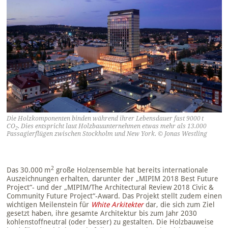
Die Holzkomponenten binden während ihrer Lebensdauer
fast 9000 t
CO
. Dies entspricht laut Holzbauunternehmen etwas mehr als 13.000
2
Passagierflügen zwischen Stockholm
und New York.
© Jonas Westling
2
Das 30.000 m
große Holzensemble hat bereits internationale
Auszeichnungen erhalten, darunter der „MIPIM 2018 Best Future
Project“- und der „MIPIM/The Architectural Review 2018 Civic &
Community Future Project“-Award. Das Projekt stellt zudem einen
wichtigen Meilenstein für
White Arkitekter
dar, die sich zum Ziel
gesetzt haben, ihre gesamte Architektur bis zum Jahr 2030
kohlenstoffneutral (oder besser) zu gestalten. Die Holzbauweise