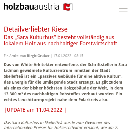
Togg
navi
Detailverliebter Riese
Das „Sara Kulturhus“ besteht vollständig aus
lokalem Holz aus nachhaltiger Forstwirtschaft
Ein Artikel von
Birgit Gruber
| 17.01.2022 - 08:15
Das von White Arkitekter entworfene, der Schriftstellerin Sara
Lidman gewidmete Kulturzentrum inmitten der Stadt
Skellefteå ist ein „passives Gebäude für eine aktive Kultur“,
das Energie für die umliegende Stadt erzeugt. Es gilt zudem
als eines der bisher höchsten Holzgebäude der Welt, in dem
13.300 m³ des nachhaltigen Rohstoffes verbaut wurden. Ein
echtes Leuchtturmprojekt nahe dem Polarkreis also.
|UPDATE am 11.04.2022 |
Das Sara Kulturhus in Skellefteå wurde zum Gewinner des
Internationalen Preises für Holzarchitektur ernannt, wie am 7.