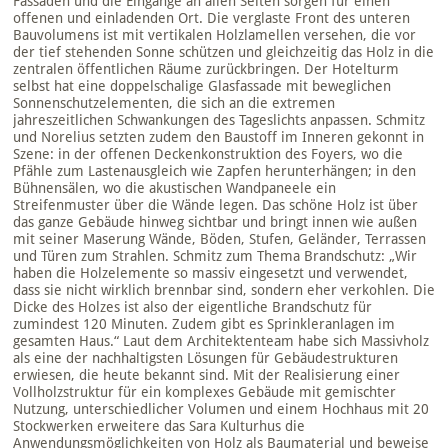
Fassaden und die Eingänge an allen Seiten sorgen für einen
offenen und einladenden Ort. Die verglaste Front des unteren
Bauvolumens ist mit vertikalen Holzlamellen versehen, die vor
der tief stehenden Sonne schützen und gleichzeitig das Holz in die
zentralen öffentlichen Räume zurückbringen. Der Hotelturm
selbst hat eine doppelschalige Glasfassade mit beweglichen
Sonnenschutzelementen, die sich an die extremen
jahreszeitlichen Schwankungen des Tageslichts anpassen. Schmitz
und Norelius setzten zudem den Baustoff im Inneren gekonnt in
Szene: in der offenen Deckenkonstruktion des Foyers, wo die
Pfähle zum Lastenausgleich wie Zapfen herunterhängen; in den
Bühnensälen, wo die akustischen Wandpaneele ein
Streifenmuster über die Wände legen. Das schöne Holz ist über
das ganze Gebäude hinweg sichtbar und bringt innen wie außen
mit seiner Maserung Wände, Böden, Stufen, Geländer, Terrassen
und Türen zum Strahlen. Schmitz zum Thema Brandschutz: „Wir
haben die Holzelemente so massiv eingesetzt und verwendet,
dass sie nicht wirklich brennbar sind, sondern eher verkohlen. Die
Dicke des Holzes ist also der eigentliche Brandschutz für
zumindest 120 Minuten. Zudem gibt es Sprinkleranlagen im
gesamten Haus.“ Laut dem Architektenteam habe sich Massivholz
als eine der nachhaltigsten Lösungen für Gebäudestrukturen
erwiesen, die heute bekannt sind. Mit der Realisierung einer
Vollholzstruktur für ein komplexes Gebäude mit gemischter
Nutzung, unterschiedlicher Volumen und einem Hochhaus mit 20
Stockwerken erweitere das Sara Kulturhus die
Anwendungsmöglichkeiten von Holz als Baumaterial und beweise