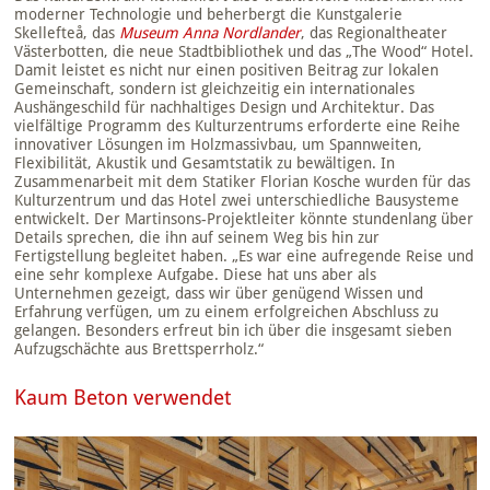
moderner Technologie und beherbergt die Kunstgalerie
Skellefteå, das
Museum Anna Nordlander
, das Regionaltheater
Västerbotten, die neue Stadtbibliothek und das „The Wood“ Hotel.
Damit leistet es nicht nur einen positiven Beitrag zur lokalen
Gemeinschaft, sondern ist gleichzeitig ein internationales
Aushängeschild für nachhaltiges Design und Architektur. Das
vielfältige Programm des Kulturzentrums erforderte eine Reihe
innovativer Lösungen im Holzmassivbau, um Spannweiten,
Flexibilität, Akustik und Gesamtstatik zu bewältigen. In
Zusammenarbeit mit dem Statiker Florian Kosche wurden für das
Kulturzentrum und das Hotel zwei unterschiedliche Bausysteme
entwickelt. Der Martinsons-Projektleiter könnte stundenlang über
Details sprechen, die ihn auf seinem Weg bis hin zur
Fertigstellung begleitet haben. „Es war eine aufregende Reise und
eine sehr komplexe Aufgabe. Diese hat uns aber als
Unternehmen gezeigt, dass wir über genügend Wissen und
Erfahrung verfügen, um zu einem erfolgreichen Abschluss zu
gelangen. Besonders erfreut bin ich über die insgesamt sieben
Aufzugschächte aus Brettsperrholz.“
Kaum Beton verwendet