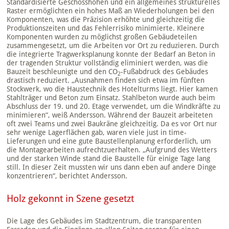
Standardisierte Geschosshöhen und ein allgemeines strukturelles
Raster ermöglichten ein hohes Maß an Wiederholungen bei den
Komponenten, was die Präzision erhöhte und gleichzeitig die
Produktionszeiten und das Fehlerrisiko minimierte. Kleinere
Komponenten wurden zu möglichst großen Gebäudeteilen
zusammengesetzt, um die Arbeiten vor Ort zu reduzieren. Durch
die integrierte Tragwerksplanung konnte der Bedarf an Beton in
der tragenden Struktur vollständig eliminiert werden, was die
Bauzeit beschleunigte und den CO
-Fußabdruck des Gebäudes
2
drastisch reduziert. „Ausnahmen finden sich etwa im fünften
Stockwerk, wo die Haustechnik des Hotelturms liegt. Hier kamen
Stahlträger und Beton zum Einsatz. Stahlbeton wurde auch beim
Abschluss der 19. und 20. Etage verwendet, um die Windkräfte zu
minimieren“, weiß Andersson. Während der Bauzeit arbeiteten
oft zwei Teams und zwei Baukräne gleichzeitig. Da es vor Ort nur
sehr wenige Lagerflächen gab, waren viele just in time-
Lieferungen und eine gute Baustellenplanung erforderlich, um
die Montagearbeiten aufrechtzuerhalten. „Aufgrund des Wetters
und der starken Winde stand die Baustelle für einige Tage lang
still. In dieser Zeit mussten wir uns dann eben auf andere Dinge
konzentrieren“, berichtet Andersson.
Holz gekonnt in Szene gesetzt
Die Lage des Gebäudes im Stadtzentrum, die transparenten