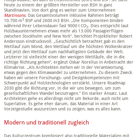
heute zu einem der größten Hersteller von BSH in ganz
Skandinavien. Von dort ging es weiter zum Unternehmen
Martinsons
. Das Gesamtvolumen inklusive Rahmen beträgt
3
10.700 m
BSP und 2600 m3 BSH. „Die Komponenten binden
während ihrer Lebensdauer fast 9000 t CO
. Dies entspricht laut
2
Holzbauunternehmen etwas mehr als 13.000 Passagierflügen
zwischen Stockholm und New York“, berichtet Projektleiter Robert
Andersson eindrucksvoll. „Geschichtlich betrachtet gab es den
Wettlauf zum Mond, den Wettlauf um die höchsten Wolkenkratzer
und jetzt den Wettlauf zum nachhaltigsten Gebäude der Welt.
Letzterer ist vielleicht einer der wenigen Wettläufe, die in die
richtige Richtung gehen“, ergänzt Oskar Norelius in Anbetracht der
Klimakrise. „Als Architekten stehen wir in der Verantwortung,
etwas gegen den Klimawandel zu unternehmen. Zu diesem Zweck
haben wir unsere Forschungs- und Designkompetenzen mit
Schwerpunkt auf Holztechnologien verstärkt. Unsere Roadmap
2030 gibt die Richtung vor, in die wir uns bewegen, um zum
gesellschaftlichen Wandel beizutragen.“ Ein starker Ansatz. Laut
Architekten gehe es allerdings nicht um Rekorde, auch nicht um
Superlative. Es gehe eher darum, das Material in einer Art
Vorzeigestudie auszureizen und zu zeigen, was es alles kann.
Modern und traditionell zugleich
Das Kulturzentrum kombiniert also traditionelle Materialien mit