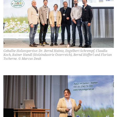
Geballte Holzexpertise: Dr. Bernd Haintz, Engelbert Schrempf, Claudia
Koch, Rainer Handl (Holzindustrie Österreich), Bernd Höfferl und Florian
Tscherne. © Marcus Deak