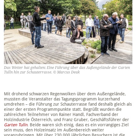
Das Wetter hat gehalten: Eine Führung über das Außengelände der Garten
Tulln hin zur Schauterrasse. © Marcus Deak
Mit drohend schwarzen Regenwolken über dem Außengelände,
mussten die Veranstalter das Tagungsprogramm kurzerhand
umdrehen – die Führung zur Schauterrasse fand deshalb gleich als
einer der ersten Programmpunkte statt. Begrüßt wurden die
zahlreichen Teilnehmer von Rainer Handl, Fachverband der
Holzindustrie Österreich, und Franz Gruber, Geschäftsführer der
Garten Tulln
. Beide waren sich einig, dass es ein vorrangiges Ziel
sein muss, den Holzeinsatz im Außenbereich weiter
voranzubringen. Mit über 230.000 jährlichen Besuchern ist die