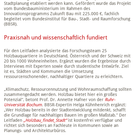
Stadtplanung etabliert werden kann. Gefördert wurde das Projekt
vom Bundesbauministerium im Rahmen des
Innovationsprogramms Zukunft Bau mit 225.000 €, fachlich
begleitet vom Bundesinstitut für Bau-, Stadt- und Raumforschung
(BBSR).
Praxisnah und wissenschaftlich fundiert
Für den Leitfaden analysierte das Forschungsteam 25
Holzbauquartiere in Deutschland, Österreich und der Schweiz mit
20 bis 1000 Wohneinheiten. Ergänzt wurden die Ergebnisse durch
Interviews mit Experten sowie durch studentische Entwürfe. Ziel
ist es, Städten und Kommunen die Umsetzung
ressourcenschonender, nachhaltiger Quartiere zu erleichtern.
„Klimaschutz, Ressourcennutzung und Wohnraumschaffung sollten
zusammengedacht werden. Holzbau bietet hier ein großes
Potenzial“, betont Prof. Dr. Annette Hafner von der
Ruhr-
Universität Bochum
. BBSR-Expertin Helga Kühnhenrich ergänzt:
„Wer Holzbau bereits in der Stadtentwicklung mitdenkt, schafft
die Grundlage für nachhaltiges Bauen im großen Maßstab.“ Der
Leitfaden
„Holzbau_findet_Stadt“
ist kostenfrei verfügbar und
richtet sich besonders an Fachleute in Kommunen sowie an
Planungs- und Architekturbüros.