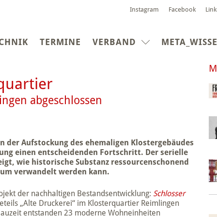
Instagram
Facebook
Lin
CHNIK
TERMINE
VERBAND
META_WISS
M
quartier
lingen abgeschlossen
 an der Aufstockung des ehemaligen Klostergebäudes
ung einen entscheidenden Fortschritt. Der serielle
eigt, wie historische Substanz ressourcenschonend
raum verwandelt werden kann.
rojekt der nachhaltigen Bestandsentwicklung:
Schlosser
teils „Alte Druckerei“ im Klosterquartier Reimlingen
n Bauzeit entstanden 23 moderne Wohneinheiten