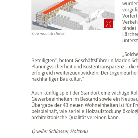
wurden
vorgefe
Vorfert
Verkeh
bindet 
© Armoot Architekt
Lärche
unters
„Solche
Beteiligten“, betont Geschäftsführerin Marlen S
Planungssicherheit und Kostentransparenz – d
erfolgreich weiterzuentwickeln. Der Ingenieurhol
nachhaltiger Baukultur.“
Auch künftig spielt der Standort eine wichtige 
Gewerbeeinheiten im Bestand sowie ein Neubau i
Übergabe der 43 neuen Wohneinheiten ist für Fr
beispielhaft, wie serielle Holzaufstockung ökolo
architektonische Qualität vereinen kann.
Quelle: Schlosser Holzbau