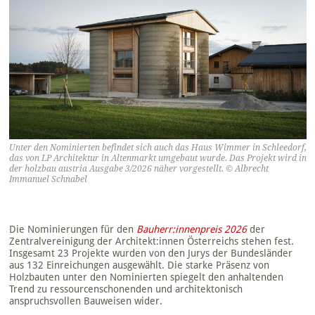
Unter den Nominierten befindet sich auch das Haus Wimmer in Schleedorf,
das von LP Architektur in Altenmarkt umgebaut wurde. Das Projekt wird in
der holzbau austria Ausgabe 3/2026 näher vorgestellt. © Albrecht
Immanuel Schnabel
Die Nominierungen für den
Bauherr:innenpreis 2026
der
Zentralvereinigung der Architekt:innen Österreichs stehen fest.
Insgesamt 23 Projekte wurden von den Jurys der Bundesländer
aus 132 Einreichungen ausgewählt. Die starke Präsenz von
Holzbauten unter den Nominierten spiegelt den anhaltenden
Trend zu ressourcenschonenden und architektonisch
anspruchsvollen Bauweisen wider.