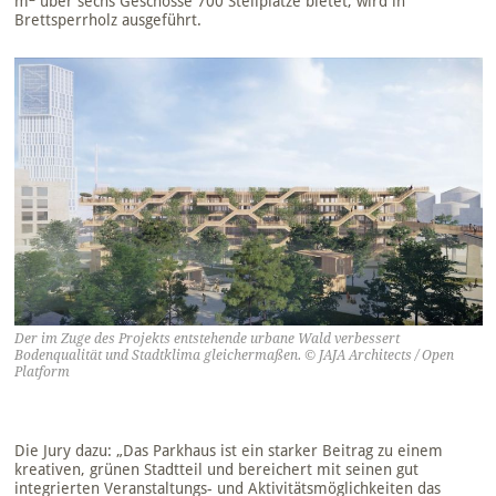
m
über sechs Geschosse 700 Stellplätze bietet, wird in
Brettsperrholz ausgeführt.
Der im Zuge des Projekts entstehende urbane Wald verbessert
Bodenqualität und Stadtklima gleichermaßen. © JAJA Architects / Open
Platform
Die Jury dazu: „Das Parkhaus ist ein starker Beitrag zu einem
kreativen, grünen Stadtteil und bereichert mit seinen gut
integrierten Veranstaltungs- und Aktivitätsmöglichkeiten das